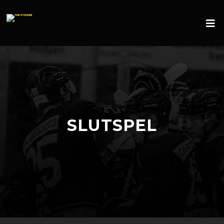
SLUTSPEL