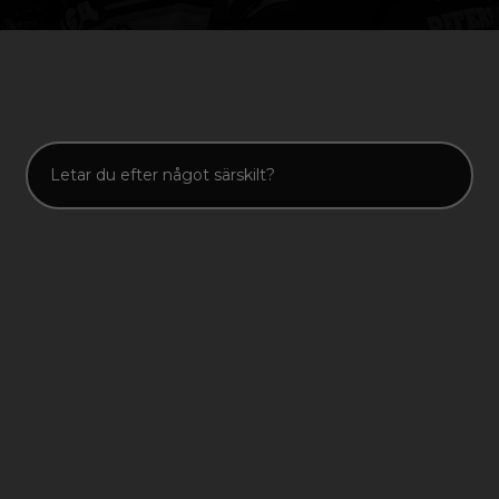
#16: PATRIC
CHRISTIANSSON & PHILIP
ALDENRUD
9 MARS, 2026
SÄSONG 1
AVSNITT 16
00:40:47
KOMMENTARER INAKTIVERADE