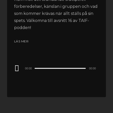
förberedelser, känslan i gruppen och vad
som kommer krävas när allt ställs på sin
spets. Välkomna till avsnitt 16 av TAIF-
podden!
LÄS MER
Audio
00:00
00:00
Player