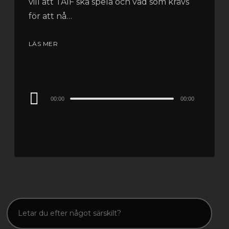
vill att TAIF ska spela och vad som krävs
för att nå…
LÄS MER
Audio
00:00
00:00
Player