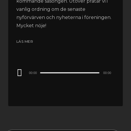
kommande säsongen. Utöver pratar vi i
vanlig ordning om de senaste
nyförvärven och nyheterna i föreningen.
Mycket nöje!
LÄS MER
Audio
00:00
00:00
Player